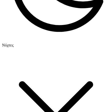
Νύχτες