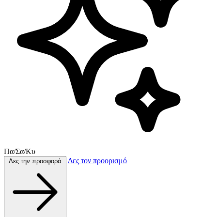
Πα/Σα/Κυ
Δες τον προορισμό
Δες την προσφορά