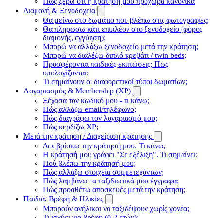
Πώς ξέρω ότι η κράτησή μου προχωρά κανονικά
Διαμονή & Ξενοδοχεία
Θα μείνω στο δωμάτιο που βλέπω στις φωτογραφίες;
Θα πληρώσω κάτι επιπλέον στο ξενοδοχείο (φόρος
διαμονής, εγγύηση);
Μπορώ να αλλάξω ξενοδοχείο μετά την κράτηση;
Μπορώ να διαλέξω διπλό κρεβάτι / twin beds;
Προσφέρονται παιδικές εκπτώσεις; Πώς
υπολογίζονται;
Τι σημαίνουν οι διαφορετικοί τύποι δωματίων;
Λογαριασμός & Membership (XP)
Ξέχασα τον κωδικό μου - τι κάνω;
Πώς αλλάζω email/τηλέφωνο;
Πώς διαγράφω τον λογαριασμό μου;
Πώς κερδίζω XP;
Μετά την κράτηση / Διαχείριση κράτησης
Δεν βρίσκω την κράτησή μου. Τι κάνω;
Η κράτησή μου γράφει "Σε εξέλιξη". Τι σημαίνει;
Πού βλέπω την κράτησή μου;
Πώς αλλάζω στοιχεία συμμετεχόντων;
Πώς λαμβάνω τα ταξιδιωτικά μου έγγραφα;
Πώς προσθέτω αποσκευές μετά την κράτηση;
Παιδιά, Βρέφη & Ηλικίες
Μπορούν ανήλικοι να ταξιδέψουν χωρίς γονέα;
Τι ισχύει για βρέφη (0-2 ετών);