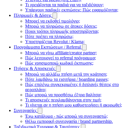
Τι χρειάζονται τα παιδιά για να ταξιδέψουν;
Υπάρχουν παιδικές εκπτώσεις; Πώς εφαρμόζονται;
Πληρωμές & Δόσεις
Μπορεί να εκδοθεί τιμολόγιο;
Μπορώ να πληρώσω σε άτοκες δόσεις;
Ποιοι τρόποι πληρωμής υποστηρίζονται;
Πότε πρέπει να πληρώσω;
Υποστηρίζεται Revolut / Klarna;
Προγράμματα Εκπτώσεων / Referral
Μπορώ να γίνω affiliate/creator partner;
Πώς λειτουργεί το referral πρόγραμμα;
Πώς χρησιμοποιώ κωδικό έκπτωσης;
Πτήσεις & Αποσκευές
Μπορώ να αλλάξω πτήση μετά την κράτηση;
Πότε λαμβάνω τα εισιτήρια / boarding passes;
Πώς επιλέγω συγκεκριμένες ή διπλανές θέσεις στο
αεροπλάνο;
Πώς μπορώ να προσθέσω έξτρα βαλίτσα;
Τι αποσκευές περιλαμβάνονται στην τιμή;
Τι γίνεται αν η πτήση μου καθυστερήσει ή ακυρωθεί;
Συνεργασίες
Έχω κατάλυμα - πώς μπορώ να συνεργαστώ;
Θέλω εμπορική συνεργασία / brand partnership.
Ταξιδιωτικά Έγγραφα & Ταυτότητες