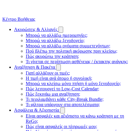
Κέντρο Βοήθειας
Ακυρώσεις & Αλλαγές
Μπορώ να αλλάξω ημερομηνίες;
Μπορώ να αλλάξω ξενοδοχείο;
Μπορώ να αλλάξω ονόματα συμμετεχόντων;
Πού βλέπω την πολιτική ακύρωσης πριν κλείσω;
Πώς ακυρώνω την κράτηση;
Τι γίνεται σε περίπτωση ασθένειας / έκτακτης ανάγκης;
Αναζήτηση & Πακέτα
Γιατί αλλάζουν οι τιμές;
Η τιμή είναι ανά άτομο ή συνολική;
Μπορώ να κλείσω μόνο πτήση ή μόνο ξενοδοχείο;
Πώς λειτουργεί το Low-Cost Calendar;
Πώς ξεκινάω μια αναζήτηση;
Τι περιλαμβάνει κάθε City-Break Bundle;
Τι φίλτρα υπάρχουν στα αποτελέσματα;
Ασφάλεια & Αξιοπιστία
Είναι ασφαλές και αξιόπιστο να κάνω κράτηση με τη
ReGo;
Πώς είναι ασφαλείς οι πληρωμές μου;