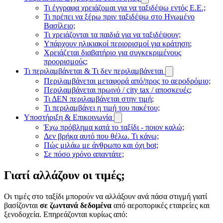
Τι έγγραφα χρειάζομαι για να ταξιδέψω εντός Ε.Ε.;
Τι πρέπει να ξέρω πριν ταξιδέψω στο Ηνωμένο
Βασίλειο;
Τι χρειάζονται τα παιδιά για να ταξιδέψουν;
Υπάρχουν ηλικιακοί περιορισμοί για κράτηση;
Χρειάζεται διαβατήριο για συγκεκριμένους
προορισμούς;
Τι περιλαμβάνεται & Τι δεν περιλαμβάνεται
Περιλαμβάνεται μεταφορά από/προς το αεροδρόμιο;
Περιλαμβάνεται πρωινό / city tax / αποσκευές;
Τι ΔΕΝ περιλαμβάνεται στην τιμή;
Τι περιλαμβάνει η τιμή του πακέτου;
Υποστήριξη & Επικοινωνία
Έχω πρόβλημα κατά το ταξίδι - ποιον καλώ;
Δεν βρήκα αυτό που θέλω. Τι κάνω;
Πώς μιλάω με άνθρωπο και όχι bot;
Σε πόσο χρόνο απαντάτε;
Γιατί αλλάζουν οι τιμές;
Οι τιμές στο ταξίδι μπορούν να αλλάξουν ανά πάσα στιγμή γιατί
βασίζονται
σε ζωντανά δεδομένα
από αεροπορικές εταιρείες και
ξενοδοχεία. Επηρεάζονται κυρίως από: