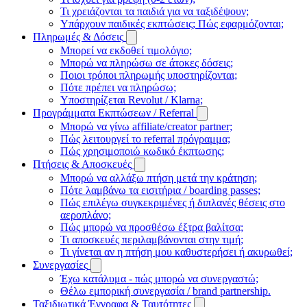
Τι χρειάζονται τα παιδιά για να ταξιδέψουν;
Υπάρχουν παιδικές εκπτώσεις; Πώς εφαρμόζονται;
Πληρωμές & Δόσεις
Μπορεί να εκδοθεί τιμολόγιο;
Μπορώ να πληρώσω σε άτοκες δόσεις;
Ποιοι τρόποι πληρωμής υποστηρίζονται;
Πότε πρέπει να πληρώσω;
Υποστηρίζεται Revolut / Klarna;
Προγράμματα Εκπτώσεων / Referral
Μπορώ να γίνω affiliate/creator partner;
Πώς λειτουργεί το referral πρόγραμμα;
Πώς χρησιμοποιώ κωδικό έκπτωσης;
Πτήσεις & Αποσκευές
Μπορώ να αλλάξω πτήση μετά την κράτηση;
Πότε λαμβάνω τα εισιτήρια / boarding passes;
Πώς επιλέγω συγκεκριμένες ή διπλανές θέσεις στο
αεροπλάνο;
Πώς μπορώ να προσθέσω έξτρα βαλίτσα;
Τι αποσκευές περιλαμβάνονται στην τιμή;
Τι γίνεται αν η πτήση μου καθυστερήσει ή ακυρωθεί;
Συνεργασίες
Έχω κατάλυμα - πώς μπορώ να συνεργαστώ;
Θέλω εμπορική συνεργασία / brand partnership.
Ταξιδιωτικά Έγγραφα & Ταυτότητες