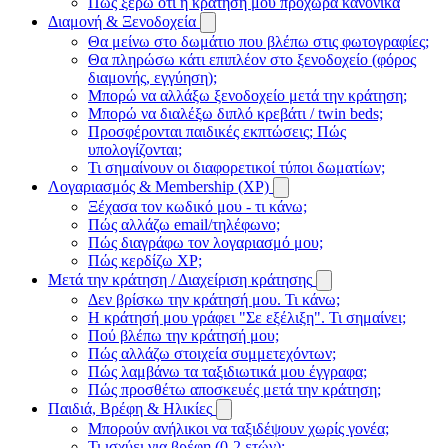
Πώς ξέρω ότι η κράτησή μου προχωρά κανονικά
Διαμονή & Ξενοδοχεία
Θα μείνω στο δωμάτιο που βλέπω στις φωτογραφίες;
Θα πληρώσω κάτι επιπλέον στο ξενοδοχείο (φόρος
διαμονής, εγγύηση);
Μπορώ να αλλάξω ξενοδοχείο μετά την κράτηση;
Μπορώ να διαλέξω διπλό κρεβάτι / twin beds;
Προσφέρονται παιδικές εκπτώσεις; Πώς
υπολογίζονται;
Τι σημαίνουν οι διαφορετικοί τύποι δωματίων;
Λογαριασμός & Membership (XP)
Ξέχασα τον κωδικό μου - τι κάνω;
Πώς αλλάζω email/τηλέφωνο;
Πώς διαγράφω τον λογαριασμό μου;
Πώς κερδίζω XP;
Μετά την κράτηση / Διαχείριση κράτησης
Δεν βρίσκω την κράτησή μου. Τι κάνω;
Η κράτησή μου γράφει "Σε εξέλιξη". Τι σημαίνει;
Πού βλέπω την κράτησή μου;
Πώς αλλάζω στοιχεία συμμετεχόντων;
Πώς λαμβάνω τα ταξιδιωτικά μου έγγραφα;
Πώς προσθέτω αποσκευές μετά την κράτηση;
Παιδιά, Βρέφη & Ηλικίες
Μπορούν ανήλικοι να ταξιδέψουν χωρίς γονέα;
Τι ισχύει για βρέφη (0-2 ετών);