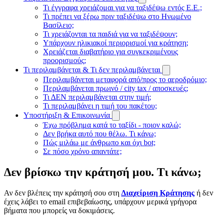
Τι έγγραφα χρειάζομαι για να ταξιδέψω εντός Ε.Ε.;
Τι πρέπει να ξέρω πριν ταξιδέψω στο Ηνωμένο
Βασίλειο;
Τι χρειάζονται τα παιδιά για να ταξιδέψουν;
Υπάρχουν ηλικιακοί περιορισμοί για κράτηση;
Χρειάζεται διαβατήριο για συγκεκριμένους
προορισμούς;
Τι περιλαμβάνεται & Τι δεν περιλαμβάνεται
Περιλαμβάνεται μεταφορά από/προς το αεροδρόμιο;
Περιλαμβάνεται πρωινό / city tax / αποσκευές;
Τι ΔΕΝ περιλαμβάνεται στην τιμή;
Τι περιλαμβάνει η τιμή του πακέτου;
Υποστήριξη & Επικοινωνία
Έχω πρόβλημα κατά το ταξίδι - ποιον καλώ;
Δεν βρήκα αυτό που θέλω. Τι κάνω;
Πώς μιλάω με άνθρωπο και όχι bot;
Σε πόσο χρόνο απαντάτε;
Δεν βρίσκω την κράτησή μου. Τι κάνω;
Αν δεν βλέπεις την κράτησή σου στη
Διαχείριση Κράτησης
ή δεν
έχεις λάβει το email επιβεβαίωσης, υπάρχουν μερικά γρήγορα
βήματα που μπορείς να δοκιμάσεις.