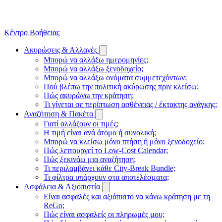
Κέντρο Βοήθειας
Ακυρώσεις & Αλλαγές
Μπορώ να αλλάξω ημερομηνίες;
Μπορώ να αλλάξω ξενοδοχείο;
Μπορώ να αλλάξω ονόματα συμμετεχόντων;
Πού βλέπω την πολιτική ακύρωσης πριν κλείσω;
Πώς ακυρώνω την κράτηση;
Τι γίνεται σε περίπτωση ασθένειας / έκτακτης ανάγκης;
Αναζήτηση & Πακέτα
Γιατί αλλάζουν οι τιμές;
Η τιμή είναι ανά άτομο ή συνολική;
Μπορώ να κλείσω μόνο πτήση ή μόνο ξενοδοχείο;
Πώς λειτουργεί το Low-Cost Calendar;
Πώς ξεκινάω μια αναζήτηση;
Τι περιλαμβάνει κάθε City-Break Bundle;
Τι φίλτρα υπάρχουν στα αποτελέσματα;
Ασφάλεια & Αξιοπιστία
Είναι ασφαλές και αξιόπιστο να κάνω κράτηση με τη
ReGo;
Πώς είναι ασφαλείς οι πληρωμές μου;