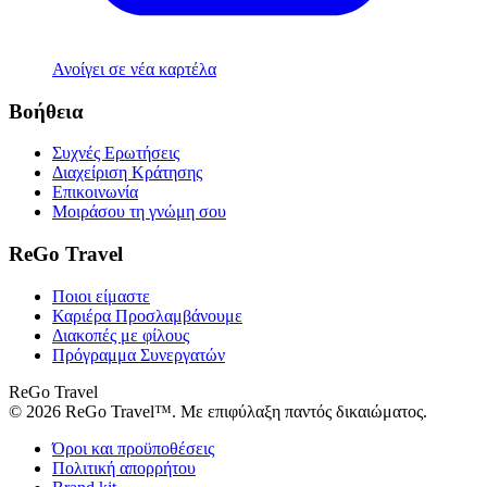
Ανοίγει σε νέα καρτέλα
Βοήθεια
Συχνές Ερωτήσεις
Διαχείριση Κράτησης
Επικοινωνία
Μοιράσου τη γνώμη σου
ReGo Travel
Ποιοι είμαστε
Καριέρα
Προσλαμβάνουμε
Διακοπές με φίλους
Πρόγραμμα Συνεργατών
ReGo Travel
© 2026 ReGo Travel™. Με επιφύλαξη παντός δικαιώματος.
Όροι και προϋποθέσεις
Πολιτική απορρήτου