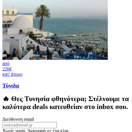
από
226€
κατ' άτομο
Τύνιδα
🔥 Θες
Τυνησία
φθηνότερα; Στέλνουμε τα
καλύτερα deals κατευθείαν στο inbox σου.
Διεύθυνση email
Χωρίς spam. Διαγραφή με ένα κλικ.