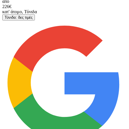
από
226€
κατ' άτομο, Τύνιδα
Τύνιδα: δες τιμές