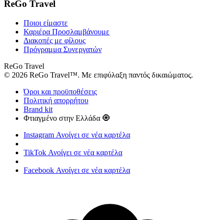
ReGo Travel
Ποιοι είμαστε
Καριέρα
Προσλαμβάνουμε
Διακοπές με φίλους
Πρόγραμμα Συνεργατών
ReGo Travel
© 2026 ReGo Travel™. Με επιφύλαξη παντός δικαιώματος.
Όροι και προϋποθέσεις
Πολιτική απορρήτου
Brand kit
Φτιαγμένο στην Ελλάδα 🧿
Instagram
Ανοίγει σε νέα καρτέλα
TikTok
Ανοίγει σε νέα καρτέλα
Facebook
Ανοίγει σε νέα καρτέλα