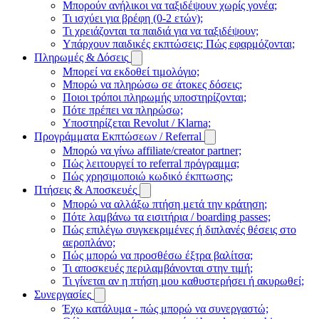
Μπορούν ανήλικοι να ταξιδέψουν χωρίς γονέα;
Τι ισχύει για βρέφη (0-2 ετών);
Τι χρειάζονται τα παιδιά για να ταξιδέψουν;
Υπάρχουν παιδικές εκπτώσεις; Πώς εφαρμόζονται;
Πληρωμές & Δόσεις
Μπορεί να εκδοθεί τιμολόγιο;
Μπορώ να πληρώσω σε άτοκες δόσεις;
Ποιοι τρόποι πληρωμής υποστηρίζονται;
Πότε πρέπει να πληρώσω;
Υποστηρίζεται Revolut / Klarna;
Προγράμματα Εκπτώσεων / Referral
Μπορώ να γίνω affiliate/creator partner;
Πώς λειτουργεί το referral πρόγραμμα;
Πώς χρησιμοποιώ κωδικό έκπτωσης;
Πτήσεις & Αποσκευές
Μπορώ να αλλάξω πτήση μετά την κράτηση;
Πότε λαμβάνω τα εισιτήρια / boarding passes;
Πώς επιλέγω συγκεκριμένες ή διπλανές θέσεις στο
αεροπλάνο;
Πώς μπορώ να προσθέσω έξτρα βαλίτσα;
Τι αποσκευές περιλαμβάνονται στην τιμή;
Τι γίνεται αν η πτήση μου καθυστερήσει ή ακυρωθεί;
Συνεργασίες
Έχω κατάλυμα - πώς μπορώ να συνεργαστώ;