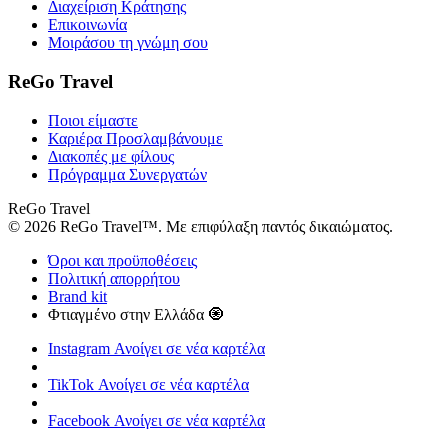
Διαχείριση Κράτησης
Επικοινωνία
Μοιράσου τη γνώμη σου
ReGo Travel
Ποιοι είμαστε
Καριέρα
Προσλαμβάνουμε
Διακοπές με φίλους
Πρόγραμμα Συνεργατών
ReGo Travel
© 2026 ReGo Travel™. Με επιφύλαξη παντός δικαιώματος.
Όροι και προϋποθέσεις
Πολιτική απορρήτου
Brand kit
Φτιαγμένο στην Ελλάδα 🧿
Instagram
Ανοίγει σε νέα καρτέλα
TikTok
Ανοίγει σε νέα καρτέλα
Facebook
Ανοίγει σε νέα καρτέλα