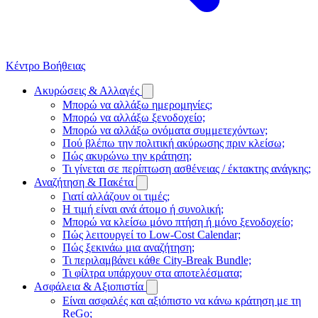
Κέντρο Βοήθειας
Ακυρώσεις & Αλλαγές
Μπορώ να αλλάξω ημερομηνίες;
Μπορώ να αλλάξω ξενοδοχείο;
Μπορώ να αλλάξω ονόματα συμμετεχόντων;
Πού βλέπω την πολιτική ακύρωσης πριν κλείσω;
Πώς ακυρώνω την κράτηση;
Τι γίνεται σε περίπτωση ασθένειας / έκτακτης ανάγκης;
Αναζήτηση & Πακέτα
Γιατί αλλάζουν οι τιμές;
Η τιμή είναι ανά άτομο ή συνολική;
Μπορώ να κλείσω μόνο πτήση ή μόνο ξενοδοχείο;
Πώς λειτουργεί το Low-Cost Calendar;
Πώς ξεκινάω μια αναζήτηση;
Τι περιλαμβάνει κάθε City-Break Bundle;
Τι φίλτρα υπάρχουν στα αποτελέσματα;
Ασφάλεια & Αξιοπιστία
Είναι ασφαλές και αξιόπιστο να κάνω κράτηση με τη
ReGo;