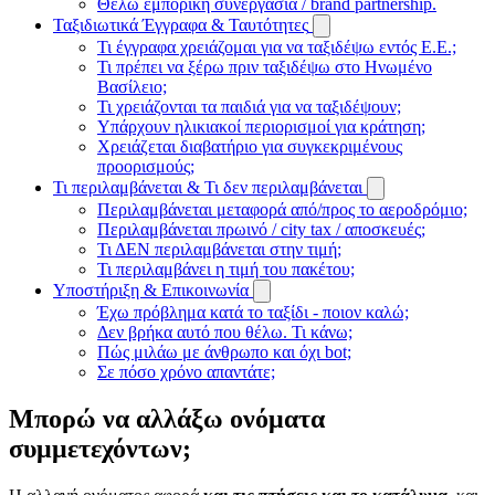
Θέλω εμπορική συνεργασία / brand partnership.
Ταξιδιωτικά Έγγραφα & Ταυτότητες
Τι έγγραφα χρειάζομαι για να ταξιδέψω εντός Ε.Ε.;
Τι πρέπει να ξέρω πριν ταξιδέψω στο Ηνωμένο
Βασίλειο;
Τι χρειάζονται τα παιδιά για να ταξιδέψουν;
Υπάρχουν ηλικιακοί περιορισμοί για κράτηση;
Χρειάζεται διαβατήριο για συγκεκριμένους
προορισμούς;
Τι περιλαμβάνεται & Τι δεν περιλαμβάνεται
Περιλαμβάνεται μεταφορά από/προς το αεροδρόμιο;
Περιλαμβάνεται πρωινό / city tax / αποσκευές;
Τι ΔΕΝ περιλαμβάνεται στην τιμή;
Τι περιλαμβάνει η τιμή του πακέτου;
Υποστήριξη & Επικοινωνία
Έχω πρόβλημα κατά το ταξίδι - ποιον καλώ;
Δεν βρήκα αυτό που θέλω. Τι κάνω;
Πώς μιλάω με άνθρωπο και όχι bot;
Σε πόσο χρόνο απαντάτε;
Μπορώ να αλλάξω ονόματα
συμμετεχόντων;