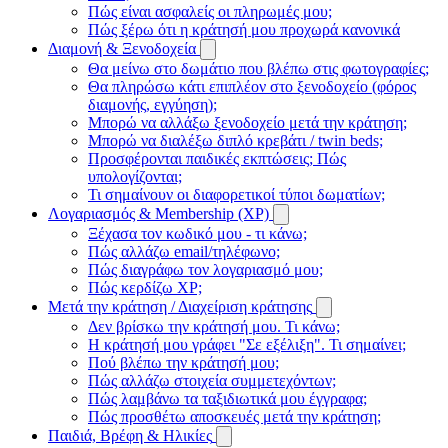
Πώς είναι ασφαλείς οι πληρωμές μου;
Πώς ξέρω ότι η κράτησή μου προχωρά κανονικά
Διαμονή & Ξενοδοχεία
Θα μείνω στο δωμάτιο που βλέπω στις φωτογραφίες;
Θα πληρώσω κάτι επιπλέον στο ξενοδοχείο (φόρος
διαμονής, εγγύηση);
Μπορώ να αλλάξω ξενοδοχείο μετά την κράτηση;
Μπορώ να διαλέξω διπλό κρεβάτι / twin beds;
Προσφέρονται παιδικές εκπτώσεις; Πώς
υπολογίζονται;
Τι σημαίνουν οι διαφορετικοί τύποι δωματίων;
Λογαριασμός & Membership (XP)
Ξέχασα τον κωδικό μου - τι κάνω;
Πώς αλλάζω email/τηλέφωνο;
Πώς διαγράφω τον λογαριασμό μου;
Πώς κερδίζω XP;
Μετά την κράτηση / Διαχείριση κράτησης
Δεν βρίσκω την κράτησή μου. Τι κάνω;
Η κράτησή μου γράφει "Σε εξέλιξη". Τι σημαίνει;
Πού βλέπω την κράτησή μου;
Πώς αλλάζω στοιχεία συμμετεχόντων;
Πώς λαμβάνω τα ταξιδιωτικά μου έγγραφα;
Πώς προσθέτω αποσκευές μετά την κράτηση;
Παιδιά, Βρέφη & Ηλικίες