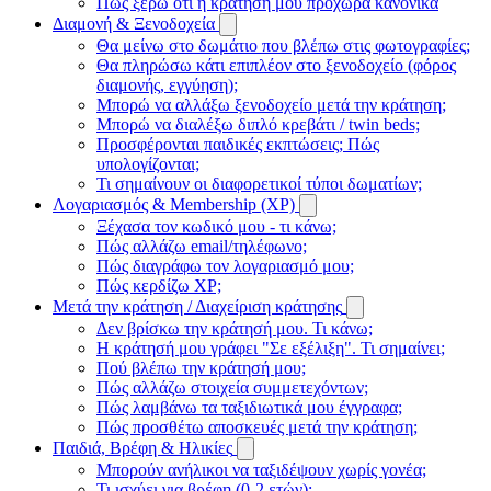
Πώς ξέρω ότι η κράτησή μου προχωρά κανονικά
Διαμονή & Ξενοδοχεία
Θα μείνω στο δωμάτιο που βλέπω στις φωτογραφίες;
Θα πληρώσω κάτι επιπλέον στο ξενοδοχείο (φόρος
διαμονής, εγγύηση);
Μπορώ να αλλάξω ξενοδοχείο μετά την κράτηση;
Μπορώ να διαλέξω διπλό κρεβάτι / twin beds;
Προσφέρονται παιδικές εκπτώσεις; Πώς
υπολογίζονται;
Τι σημαίνουν οι διαφορετικοί τύποι δωματίων;
Λογαριασμός & Membership (XP)
Ξέχασα τον κωδικό μου - τι κάνω;
Πώς αλλάζω email/τηλέφωνο;
Πώς διαγράφω τον λογαριασμό μου;
Πώς κερδίζω XP;
Μετά την κράτηση / Διαχείριση κράτησης
Δεν βρίσκω την κράτησή μου. Τι κάνω;
Η κράτησή μου γράφει "Σε εξέλιξη". Τι σημαίνει;
Πού βλέπω την κράτησή μου;
Πώς αλλάζω στοιχεία συμμετεχόντων;
Πώς λαμβάνω τα ταξιδιωτικά μου έγγραφα;
Πώς προσθέτω αποσκευές μετά την κράτηση;
Παιδιά, Βρέφη & Ηλικίες
Μπορούν ανήλικοι να ταξιδέψουν χωρίς γονέα;
Τι ισχύει για βρέφη (0-2 ετών);