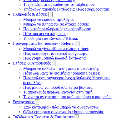
Τι χρειάζονται τα παιδιά για να ταξιδέψουν;
Υπάρχουν παιδικές εκπτώσεις; Πώς εφαρμόζονται;
Πληρωμές & Δόσεις
Μπορεί να εκδοθεί τιμολόγιο;
Μπορώ να πληρώσω σε άτοκες δόσεις;
Ποιοι τρόποι πληρωμής υποστηρίζονται;
Πότε πρέπει να πληρώσω;
Υποστηρίζεται Revolut / Klarna;
Προγράμματα Εκπτώσεων / Referral
Μπορώ να γίνω affiliate/creator partner;
Πώς λειτουργεί το referral πρόγραμμα;
Πώς χρησιμοποιώ κωδικό έκπτωσης;
Πτήσεις & Αποσκευές
Μπορώ να αλλάξω πτήση μετά την κράτηση;
Πότε λαμβάνω τα εισιτήρια / boarding passes;
Πώς επιλέγω συγκεκριμένες ή διπλανές θέσεις στο
αεροπλάνο;
Πώς μπορώ να προσθέσω έξτρα βαλίτσα;
Τι αποσκευές περιλαμβάνονται στην τιμή;
Τι γίνεται αν η πτήση μου καθυστερήσει ή ακυρωθεί;
Συνεργασίες
Έχω κατάλυμα - πώς μπορώ να συνεργαστώ;
Θέλω εμπορική συνεργασία / brand partnership.
Ταξιδιωτικά Έγγραφα & Ταυτότητες