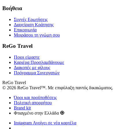
Βοήθεια
Συχνές Ερωτήσεις
Διαχείριση Κράτησης
Επικοινωνία
Μοιράσου τη γνώμη σου
ReGo Travel
Ποιοι είμαστε
Καριέρα
Προσλαμβάνουμε
Διακοπές με φίλους
Πρόγραμμα Συνεργατών
ReGo Travel
© 2026 ReGo Travel™. Με επιφύλαξη παντός δικαιώματος.
Όροι και προϋποθέσεις
Πολιτική απορρήτου
Brand kit
Φτιαγμένο στην Ελλάδα 🧿
Instagram
Ανοίγει σε νέα καρτέλα