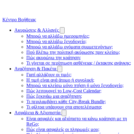
Κέντρο Βοήθειας
Ακυρώσεις & Αλλαγές
Μπορώ να αλλάξω ημερομηνίες;
Μπορώ να αλλάξω ξενοδοχείο;
Μπορώ να αλλάξω ονόματα συμμετεχόντων;
Πού βλέπω την πολιτική ακύρωσης πριν κλείσω;
Πώς ακυρώνω την κράτηση;
Τι γίνεται σε περίπτωση ασθένειας / έκτακτης ανάγκης;
Αναζήτηση & Πακέτα
Γιατί αλλάζουν οι τιμές;
Η τιμή είναι ανά άτομο ή συνολική;
Μπορώ να κλείσω μόνο πτήση ή μόνο ξενοδοχείο;
Πώς λειτουργεί το Low-Cost Calendar;
Πώς ξεκινάω μια αναζήτηση;
Τι περιλαμβάνει κάθε City-Break Bundle;
Τι φίλτρα υπάρχουν στα αποτελέσματα;
Ασφάλεια & Αξιοπιστία
Είναι ασφαλές και αξιόπιστο να κάνω κράτηση με τη
ReGo;
Πώς είναι ασφαλείς οι πληρωμές μου;