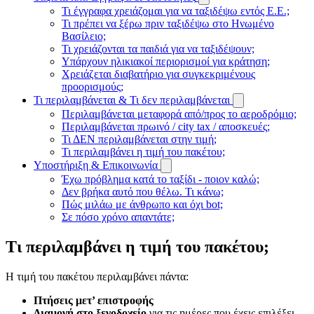
Τι έγγραφα χρειάζομαι για να ταξιδέψω εντός Ε.Ε.;
Τι πρέπει να ξέρω πριν ταξιδέψω στο Ηνωμένο
Βασίλειο;
Τι χρειάζονται τα παιδιά για να ταξιδέψουν;
Υπάρχουν ηλικιακοί περιορισμοί για κράτηση;
Χρειάζεται διαβατήριο για συγκεκριμένους
προορισμούς;
Τι περιλαμβάνεται & Τι δεν περιλαμβάνεται
Περιλαμβάνεται μεταφορά από/προς το αεροδρόμιο;
Περιλαμβάνεται πρωινό / city tax / αποσκευές;
Τι ΔΕΝ περιλαμβάνεται στην τιμή;
Τι περιλαμβάνει η τιμή του πακέτου;
Υποστήριξη & Επικοινωνία
Έχω πρόβλημα κατά το ταξίδι - ποιον καλώ;
Δεν βρήκα αυτό που θέλω. Τι κάνω;
Πώς μιλάω με άνθρωπο και όχι bot;
Σε πόσο χρόνο απαντάτε;
Τι περιλαμβάνει η τιμή του πακέτου;
Η τιμή του πακέτου περιλαμβάνει πάντα:
Πτήσεις μετ’ επιστροφής
Διαμονή στο ξενοδοχείο
για τις ημέρες που έχεις επιλέξει