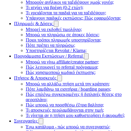
Μπορούν ανήλικοι να ταξιδέψουν χωρίς γονέα;
Τι ισχύει για βρέφη (0-2 ετών);
Τι χρειάζονται τα παιδιά για να ταξιδέψουν;
Υπάρχουν παιδικές εκπτώσεις; Πώς εφαρμόζονται;
Πληρωμές & Δόσεις
Μπορεί να εκδοθεί τιμολόγιο;
Μπορώ να πληρώσω σε άτοκες δόσεις;
Ποιοι τρόποι πληρωμής υποστηρίζονται;
Πότε πρέπει να πληρώσω;
Υποστηρίζεται Revolut / Klarna;
Προγράμματα Εκπτώσεων / Referral
Μπορώ να γίνω affiliate/creator partner;
Πώς λειτουργεί το referral πρόγραμμα;
Πώς χρησιμοποιώ κωδικό έκπτωσης;
Πτήσεις & Αποσκευές
Μπορώ να αλλάξω πτήση μετά την κράτηση;
Πότε λαμβάνω τα εισιτήρια / boarding passes;
Πώς επιλέγω συγκεκριμένες ή διπλανές θέσεις στο
αεροπλάνο;
Πώς μπορώ να προσθέσω έξτρα βαλίτσα;
Τι αποσκευές περιλαμβάνονται στην τιμή;
Τι γίνεται αν η πτήση μου καθυστερήσει ή ακυρωθεί;
Συνεργασίες
Έχω κατάλυμα - πώς μπορώ να συνεργαστώ;