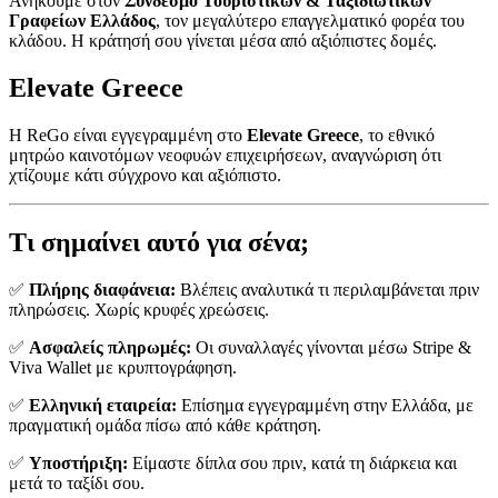
Ανήκουμε στον
Σύνδεσμο Τουριστικών & Ταξιδιωτικών
Γραφείων Ελλάδος
, τον μεγαλύτερο επαγγελματικό φορέα του
κλάδου. Η κράτησή σου γίνεται μέσα από αξιόπιστες δομές.
Elevate Greece
Η ReGo είναι εγγεγραμμένη στο
Elevate Greece
, το εθνικό
μητρώο καινοτόμων νεοφυών επιχειρήσεων, αναγνώριση ότι
χτίζουμε κάτι σύγχρονο και αξιόπιστο.
Τι σημαίνει αυτό για σένα;
✅
Πλήρης διαφάνεια:
Βλέπεις αναλυτικά τι περιλαμβάνεται πριν
πληρώσεις. Χωρίς κρυφές χρεώσεις.
✅
Ασφαλείς πληρωμές:
Οι συναλλαγές γίνονται μέσω Stripe &
Viva Wallet με κρυπτογράφηση.
✅
Ελληνική εταιρεία:
Επίσημα εγγεγραμμένη στην Ελλάδα, με
πραγματική ομάδα πίσω από κάθε κράτηση.
✅
Υποστήριξη:
Είμαστε δίπλα σου πριν, κατά τη διάρκεια και
μετά το ταξίδι σου.