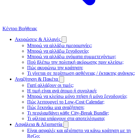
Κέντρο Βοήθειας
Ακυρώσεις & Αλλαγές
Μπορώ να αλλάξω ημερομηνίες;
Μπορώ να αλλάξω ξενοδοχείο;
Μπορώ να αλλάξω ονόματα συμμετεχόντων;
Πού βλέπω την πολιτική ακύρωσης πριν κλείσω;
Πώς ακυρώνω την κράτηση;
Τι γίνεται σε περίπτωση ασθένειας / έκτακτης ανάγκης;
Αναζήτηση & Πακέτα
Γιατί αλλάζουν οι τιμές;
Η τιμή είναι ανά άτομο ή συνολική;
Μπορώ να κλείσω μόνο πτήση ή μόνο ξενοδοχείο;
Πώς λειτουργεί το Low-Cost Calendar;
Πώς ξεκινάω μια αναζήτηση;
Τι περιλαμβάνει κάθε City-Break Bundle;
Τι φίλτρα υπάρχουν στα αποτελέσματα;
Ασφάλεια & Αξιοπιστία
Είναι ασφαλές και αξιόπιστο να κάνω κράτηση με τη
ReGo;