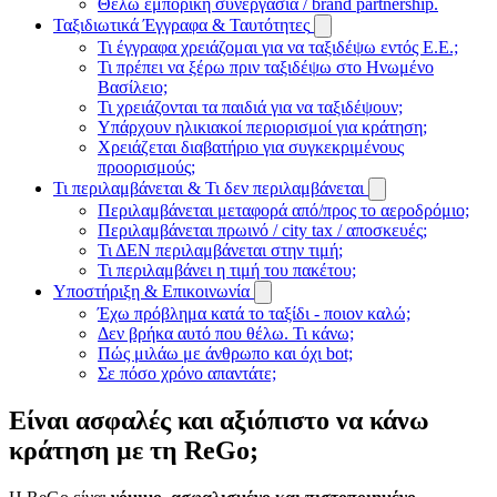
Θέλω εμπορική συνεργασία / brand partnership.
Ταξιδιωτικά Έγγραφα & Ταυτότητες
Τι έγγραφα χρειάζομαι για να ταξιδέψω εντός Ε.Ε.;
Τι πρέπει να ξέρω πριν ταξιδέψω στο Ηνωμένο
Βασίλειο;
Τι χρειάζονται τα παιδιά για να ταξιδέψουν;
Υπάρχουν ηλικιακοί περιορισμοί για κράτηση;
Χρειάζεται διαβατήριο για συγκεκριμένους
προορισμούς;
Τι περιλαμβάνεται & Τι δεν περιλαμβάνεται
Περιλαμβάνεται μεταφορά από/προς το αεροδρόμιο;
Περιλαμβάνεται πρωινό / city tax / αποσκευές;
Τι ΔΕΝ περιλαμβάνεται στην τιμή;
Τι περιλαμβάνει η τιμή του πακέτου;
Υποστήριξη & Επικοινωνία
Έχω πρόβλημα κατά το ταξίδι - ποιον καλώ;
Δεν βρήκα αυτό που θέλω. Τι κάνω;
Πώς μιλάω με άνθρωπο και όχι bot;
Σε πόσο χρόνο απαντάτε;
Είναι ασφαλές και αξιόπιστο να κάνω
κράτηση με τη ReGo;