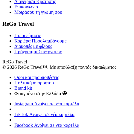
Διαχείριση Κράτησης
Επικοινωνία
Μοιράσου τη γνώμη σου
ReGo Travel
Ποιοι είμαστε
Καριέρα
Προσλαμβάνουμε
Διακοπές με φίλους
Πρόγραμμα Συνεργατών
ReGo Travel
© 2026 ReGo Travel™. Με επιφύλαξη παντός δικαιώματος.
Όροι και προϋποθέσεις
Πολιτική απορρήτου
Brand kit
Φτιαγμένο στην Ελλάδα 🧿
Instagram
Ανοίγει σε νέα καρτέλα
TikTok
Ανοίγει σε νέα καρτέλα
Facebook
Ανοίγει σε νέα καρτέλα