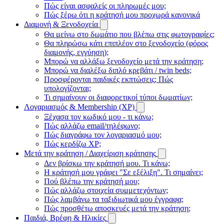
Πώς είναι ασφαλείς οι πληρωμές μου;
Πώς ξέρω ότι η κράτησή μου προχωρά κανονικά
Διαμονή & Ξενοδοχεία
Θα μείνω στο δωμάτιο που βλέπω στις φωτογραφίες;
Θα πληρώσω κάτι επιπλέον στο ξενοδοχείο (φόρος
διαμονής, εγγύηση);
Μπορώ να αλλάξω ξενοδοχείο μετά την κράτηση;
Μπορώ να διαλέξω διπλό κρεβάτι / twin beds;
Προσφέρονται παιδικές εκπτώσεις; Πώς
υπολογίζονται;
Τι σημαίνουν οι διαφορετικοί τύποι δωματίων;
Λογαριασμός & Membership (XP)
Ξέχασα τον κωδικό μου - τι κάνω;
Πώς αλλάζω email/τηλέφωνο;
Πώς διαγράφω τον λογαριασμό μου;
Πώς κερδίζω XP;
Μετά την κράτηση / Διαχείριση κράτησης
Δεν βρίσκω την κράτησή μου. Τι κάνω;
Η κράτησή μου γράφει "Σε εξέλιξη". Τι σημαίνει;
Πού βλέπω την κράτησή μου;
Πώς αλλάζω στοιχεία συμμετεχόντων;
Πώς λαμβάνω τα ταξιδιωτικά μου έγγραφα;
Πώς προσθέτω αποσκευές μετά την κράτηση;
Παιδιά, Βρέφη & Ηλικίες